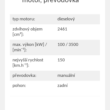
motor, převodovka
typ motoru:
dieselový
zdvihový objem
2461
[cm³]:
max. výkon [kW] /
100 / 3500
[min⁻¹]:
nejvyšší rychlost
150
[km.h⁻¹]:
převodovka:
manuální
pohon:
zadní