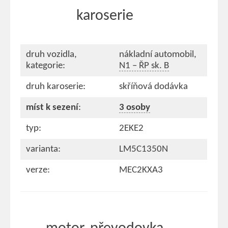
karoserie
druh vozidla,
nákladní automobil,
kategorie:
N1 – ŘP sk. B
druh karoserie:
skříňová dodávka
míst k sezení
:
3 osoby
typ:
2EKE2
varianta:
LM5C1350N
verze:
MEC2KXA3