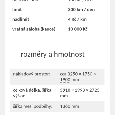
30 a více dnů
980 Kč / den
limit
300 km / den
nadlimit
4 Kč / km
vratná záloha (kauce)
10 000 Kč
rozměry a hmotnost
nákladový prostor:
cca
3250
×
1750
×
1900
mm
celková
délka
, šířka,
5910
×
1993
×
2725
výška:
mm
šířka mezi podběhy:
1360 mm