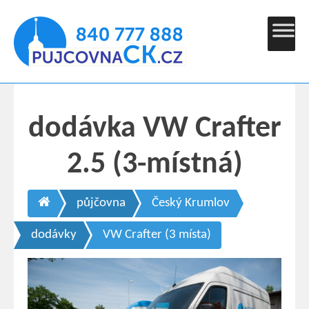
dodávka VW Crafter
2.5 (3-místná)
půjčovna
Český Krumlov
dodávky
VW Crafter (3 místa)