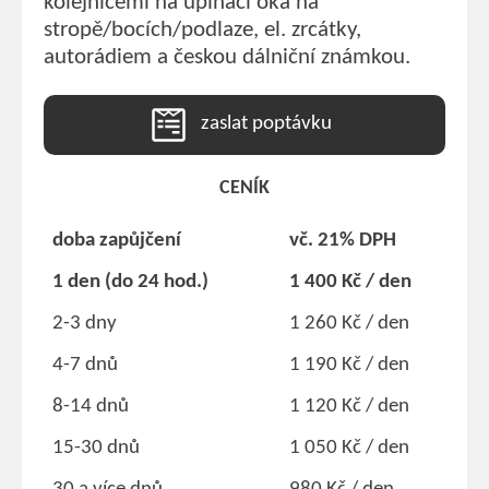
kolejnicemi na upínací oka na
stropě/bocích/podlaze, el. zrcátky,
autorádiem a českou dálniční známkou.
zaslat poptávku
CENÍK
doba zapůjčení
vč. 21% DPH
1 den (do 24 hod.)
1 400 Kč / den
2-3 dny
1 260 Kč / den
4-7 dnů
1 190 Kč / den
8-14 dnů
1 120 Kč / den
15-30 dnů
1 050 Kč / den