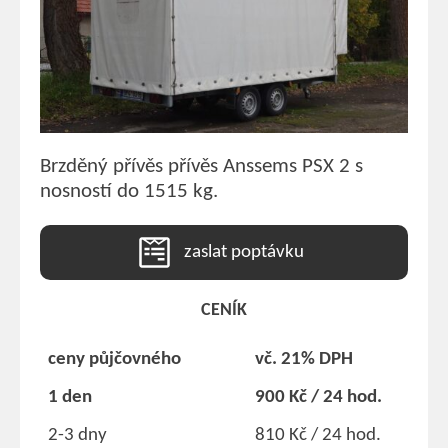
Brzděný přívěs přívěs Anssems PSX 2 s
nosností do 1515 kg.
zaslat poptávku
CENÍK
ceny půjčovného
vč. 21% DPH
1 den
900 Kč / 24 hod.
2-3 dny
810 Kč / 24 hod.