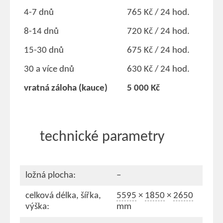
4-7 dnů
765 Kč / 24 hod.
8-14 dnů
720 Kč / 24 hod.
15-30 dnů
675 Kč / 24 hod.
30 a více dnů
630 Kč / 24 hod.
vratná záloha (kauce)
5 000 Kč
technické parametry
ložná plocha:
–
celková délka, šířka,
5595
×
1850
×
2650
výška:
mm