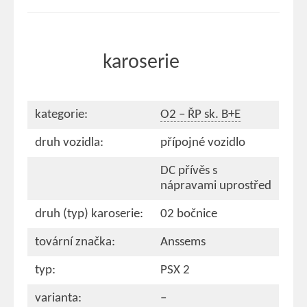
karoserie
kategorie:
O2 – ŘP sk. B+E
druh vozidla:
přípojné vozidlo
DC přívěs s
nápravami uprostřed
druh (typ) karoserie:
02 bočnice
tovární značka:
Anssems
typ:
PSX 2
varianta:
–