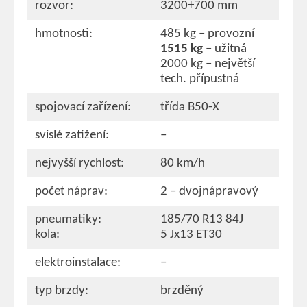
rozvor:
3200+700 mm
hmotnosti:
485 kg – provozní
1515 kg
– užitná
2000 kg – největší
tech. přípustná
spojovací zařízení:
třída B50-X
svislé zatížení:
–
nejvyšší rychlost:
80 km/h
počet náprav:
2 – dvojnápravový
pneumatiky:
185/70 R13 84J
kola:
5 Jx13 ET30
elektroinstalace:
–
typ brzdy:
brzděný