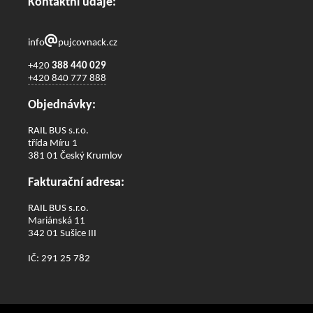
Kontaktní údaje:
info
pujcovnack.cz
+420
388 440 029
+420 840 777 888
Objednávky:
RAIL BUS s.r.o.
třída Míru 1
381 01 Český Krumlov
Fakturační adresa:
RAIL BUS s.r.o.
Mariánská 11
342 01 Sušice III
IČ: 291 25 782