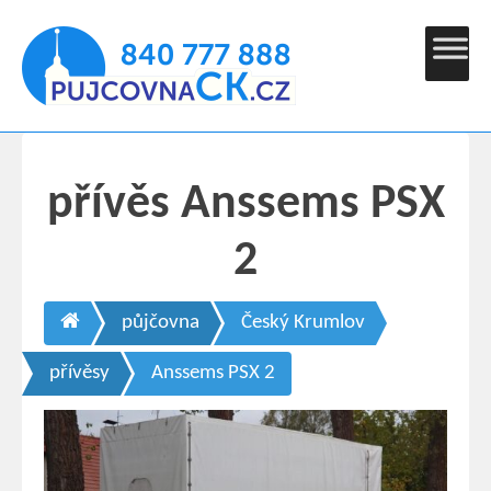
přívěs Anssems PSX
2
půjčovna
Český Krumlov
přívěsy
Anssems PSX 2