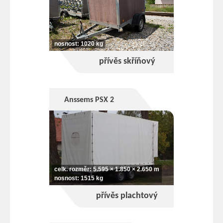
nosnost: 1020 kg
přívěs skříňový
Anssems PSX 2
celk. rozměr: 5.595 × 1.850 × 2.650 m
nosnost: 1515 kg
přívěs plachtový