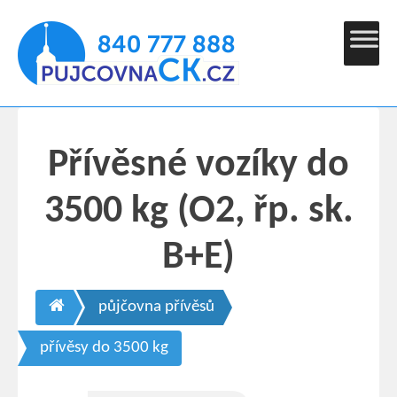
Přívěsné vozíky do
3500 kg (O2, řp. sk.
B+E)
půjčovna přívěsů
přívěsy do 3500 kg