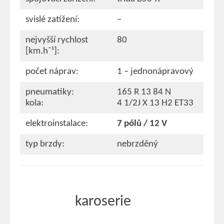
svislé zatížení:
–
nejvyšší rychlost
80
[km.h⁻¹]:
počet náprav:
1 – jednonápravový
pneumatiky:
165 R 13 84 N
kola:
4 1/2J X 13 H2 ET33
elektroinstalace:
7 pólů / 12 V
typ brzdy:
nebrzděný
karoserie