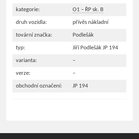
kategorie:
O1 – ŘP sk. B
druh vozidla:
přívěs nákladní
tovární značka:
Podlešák
typ:
Jiří Podlešák JP 194
varianta:
–
verze:
–
obchodní označení:
JP 194