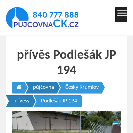
přívěs Podlešák JP
194
půjčovna
Český Krumlov
přívěsy
Podlešák JP 194