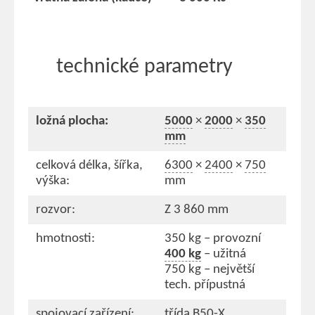
technické parametry
ložná plocha:
5000
×
2000
×
350
mm
celková délka, šířka,
6300
×
2400
×
750
výška:
mm
rozvor:
Z 3 860 mm
hmotnosti:
350 kg – provozní
400 kg
– užitná
750 kg – největší
tech. přípustná
spojovací zařízení:
třída B50-X