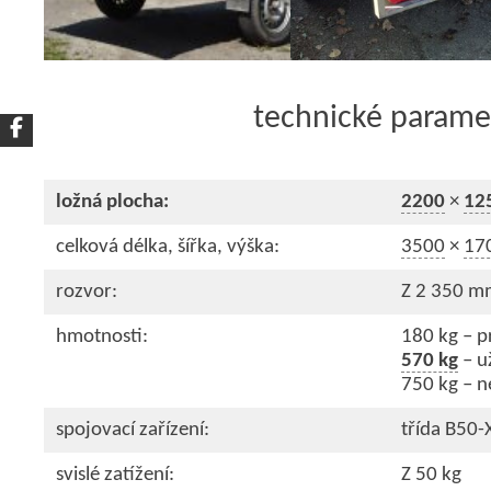
technické parame
ložná plocha:
2200
×
12
celková délka, šířka, výška:
3500
×
17
rozvor:
Z 2 350 m
hmotnosti:
180 kg – p
570 kg
– u
750 kg – ne
spojovací zařízení:
třída B50-
svislé zatížení:
Z 50 kg