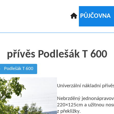
PŮJČOVNA
přívěs Podlešák T 600
Podlešák T 600
Univerzální nákladní přív
Nebrzděný jednonápravový 
220×125cm a užitnou nosn
z překližky.