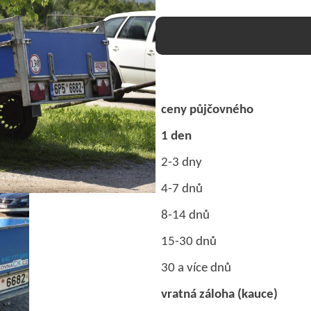
ceny půjčovného
1 den
2-3 dny
4-7 dnů
8-14 dnů
15-30 dnů
30 a více dnů
vratná záloha (kauce)