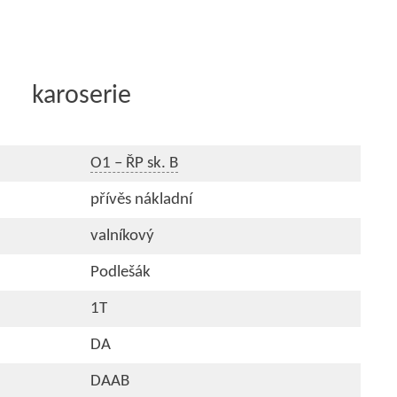
karoserie
O1 – ŘP sk. B
přívěs nákladní
valníkový
Podlešák
1T
DA
DAAB