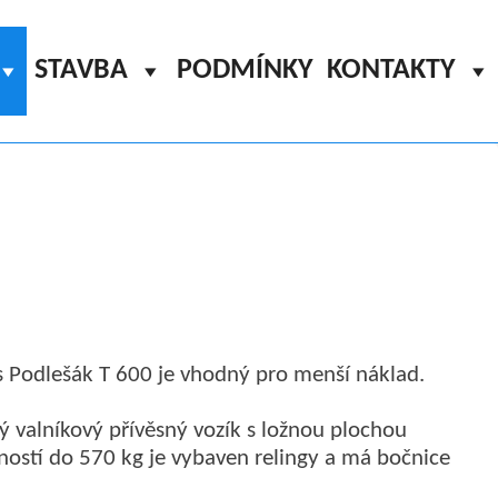
STAVBA
PODMÍNKY
KONTAKTY
ěs Podlešák T 600 je vhodný pro menší náklad.
valníkový přívěsný vozík s ložnou plochou
ostí do 570 kg je vybaven relingy a má bočnice