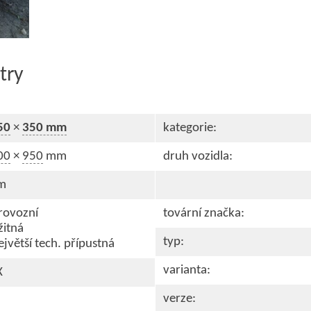
try
50
×
350 mm
kategorie:
00
×
950
mm
druh vozidla:
m
rovozní
tovární značka:
žitná
typ:
jvětší tech. přípustná
varianta:
X
verze: