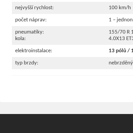
nejvyšší rychlost:
100 km/h
počet náprav:
1 – jedno
pneumatiky:
155/70 R 
kola:
4.0X13 ET
elektroinstalace:
13 pólů / 
typ brzdy:
nebrzděný