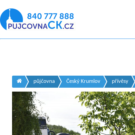
půjčovna
Český Krumlov
přívěsy