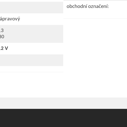
obchodní označení:
nápravový
13
30
12 V